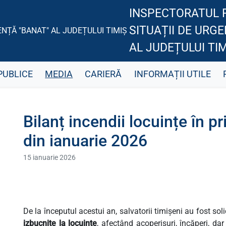
INSPECTORATUL 
SITUAȚII DE URG
AL JUDEȚULUI TIM
PUBLICE
MEDIA
CARIERĂ
INFORMAȚII UTILE
Bilanț incendii locuințe în 
din ianuarie 2026
15 ianuarie 2026
De la începutul acestui an, salvatorii timișeni au fost sol
izbucnite la locuințe
, afectând acoperișuri, încăperi, d