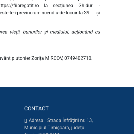
ps://fiipregatit.ro la secțiunea Ghiduri -
teste-te-i-previno-un-incendiu-de-locuinta-39 și
a vieții, bunurilor și mediului, acționând cu
 cuvânt plutonier Zorița MIRCOV, 0749402710.
CONTACT
Adresa:
Strada Înfrățirii nr. 13,
Municipiul Timișoara, județul