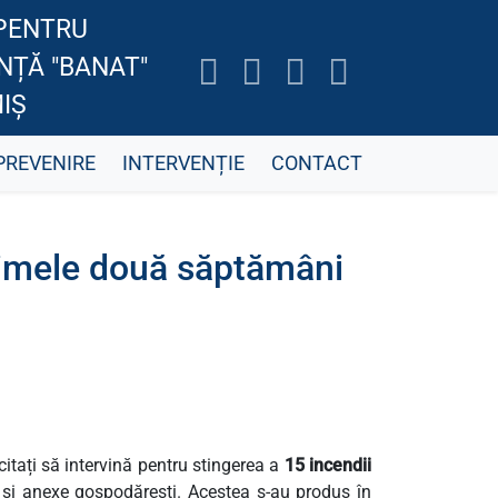
PENTRU
ENȚĂ "BANAT"
IȘ
PREVENIRE
INTERVENȚIE
CONTACT
primele două săptămâni
icitați să intervină pentru stingerea a
15 incendii
ar și anexe gospodărești. Acestea s-au produs în