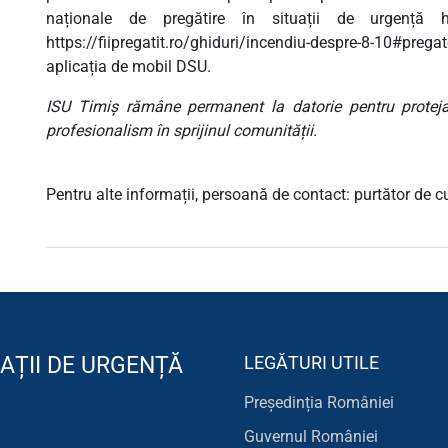
naționale de pregătire în situații de urgență htt
https://fiipregatit.ro/ghiduri/incendiu-despre-8-10#prega
aplicația de mobil DSU.
ISU Timiș rămâne permanent la datorie pentru protejare
profesionalism în sprijinul comunității.
Pentru alte informații, persoană de contact: purtător de
AȚII DE URGENȚĂ
LEGĂTURI UTILE
Președinția României
Guvernul României