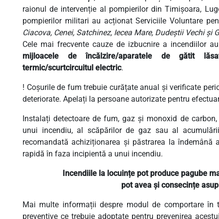
raionul de intervenție al pompierilor din Timișoara, Lug
pompierilor militari au acționat Serviciile Voluntare pen
Ciacova, Cenei, Satchinez, Iecea Mare, Dudeștii Vechi și G
Cele mai frecvente cauze de izbucnire a incendiilor a
mijloacele de încălzire/aparatele de gătit lă
termic/scurtcircuitul electric
.
! Coșurile de fum trebuie curățate anual și verificate per
deteriorate. Apelați la persoane autorizate pentru efectua
Instalați detectoare de fum, gaz și monoxid de carbon, 
unui incendiu, al scăpărilor de gaz sau al acumulă
recomandată achiziționarea și păstrarea la îndemână a 
rapidă în faza incipientă a unui incendiu.
Incendiile la locuințe pot produce pagube mat
pot avea și consecințe asupr
Mai multe informații despre modul de comportare în t
preventive ce trebuie adoptate pentru prevenirea acestui