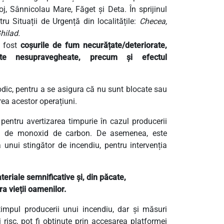
oj, Sânnicolau Mare, Făget și Deta. În sprijinul
tru Situații de Urgență din localitățile:
Checea,
hilad.
u fost
coșurile de fum necurățate/deteriorate,
sate nesupravegheate, precum și efectul
iodic, pentru a se asigura că nu sunt blocate sau
rea acestor operațiuni.
pentru avertizarea timpurie în cazul producerii
rii de monoxid de carbon. De asemenea, este
unui stingător de incendiu, pentru intervenția
eriale semnificative și, din păcate,
a vieții oamenilor.
impul producerii unui incendiu, dar și măsuri
 risc, pot fi obținute prin accesarea platformei